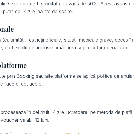
 plin sezon poate fi solicitat un avans de 50%. Acest avans nu 
 puțin de 14 zile înainte de sosire.
onale
(calamități, restricții oficiale, situații medicale grave, deces în
e, cu flexibilitate: inclusiv amânarea sejurului fără penalizări.
platforme
ute prin Booking sau alte platforme se aplică politica de anula
e face direct acolo.
 procesează în cel mult 14 zile lucrătoare, pe metoda de plată i
voucher valabil 12 luni.