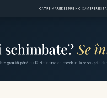
CĂTRE MARE
DESPRE NOI
CAMERE
REST
i schimbate?
Se î
are gratuită până cu 10 zile înainte de check-in, la rezervările dir