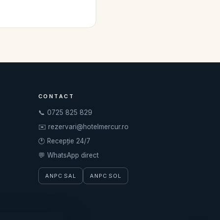
CONTACT
📞
0725 825 829
✉️
rezervari@hotelmercur.ro
🕐 Recepție 24/7
💬
WhatsApp direct
ANPC SAL
ANPC SOL