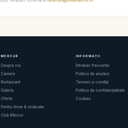
 2026. Întrebări? Scrie-ne la
rezervari@hotelmercur.ro
.
MERCUR
INFORMAȚII
Despre noi
Întrebări frecvente
Camere
Politica de anulare
Restaurant
Termeni și condiții
Galerie
Politica de confidențialitate
Oferte
Cookies
Pentru firme & sindicate
Club Mercur