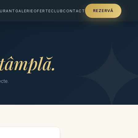
REZERVĂ
AURANT
GALERIE
OFERTE
CLUB
CONTACT
ntâmplă.
ecte.