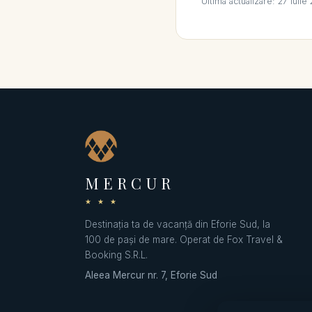
Ultima actualizare: 27 iulie
MERCUR
★ ★ ★
Destinația ta de vacanță din Eforie Sud, la
100 de pași de mare. Operat de Fox Travel &
Booking S.R.L.
Aleea Mercur nr. 7, Eforie Sud