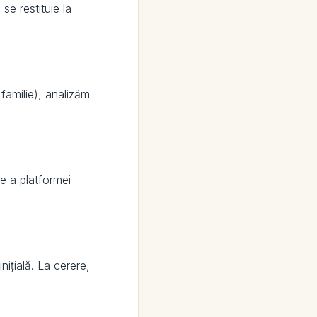
se restituie la
 familie), analizăm
re a platformei
nițială. La cerere,