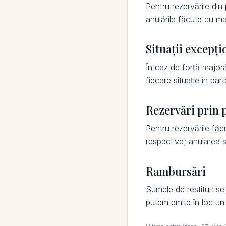
Pentru rezervările din
anulările făcute cu mai
Situații excepți
În caz de forță majoră 
fiecare situație în part
Rezervări prin 
Pentru rezervările făc
respective; anularea s
Rambursări
Sumele de restituit se
putem emite în loc un 