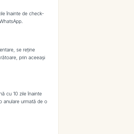
zile înainte de check-
e WhatsApp.
entare, se reține
crătoare, prin aceeași
ă cu 10 zile înainte
a o anulare urmată de o