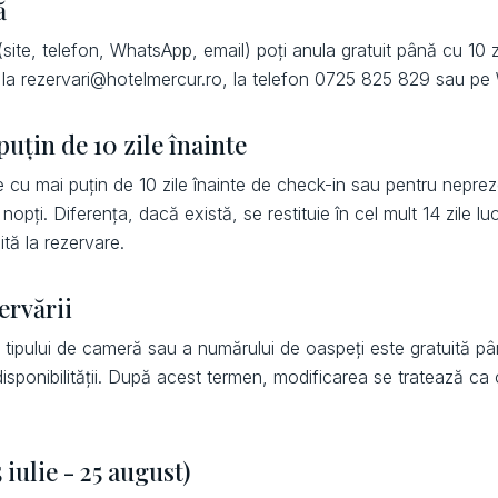
ă
 (site, telefon, WhatsApp, email) poți anula gratuit până cu 10 
l la rezervari@hotelmercur.ro, la telefon 0725 825 829 sau p
uțin de 10 zile înainte
e cu mai puțin de 10 zile înainte de check-in sau pentru neprez
opți. Diferența, dacă există, se restituie în cel mult 14 zile lu
tă la rezervare.
ervării
tipului de cameră sau a numărului de oaspeți este gratuită pân
 disponibilității. După acest termen, modificarea se tratează c
 iulie - 25 august)